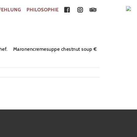
PFEHLUNG
PHILOSOPHIE
enchef. Maronencremesuppe chestnut soup €